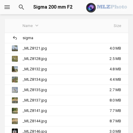
Sigma 200 mm F2
DG OS Sports
Name
Size
(Sony)
sigma
_MLZ8121.jpg
4.0 MB
_MLZ8128.jpg
2.5 MB
_MLZ8132.jpg
4.8 MB
_MLZ8134.jpg
4.4 MB
_MLZ8135.jpg
2.7 MB
_MLZ8137.jpg
8.0 MB
_MLZ8141.jpg
7.7 MB
_MLZ8144.jpg
8.7 MB
_MLZ8146.jpg
3.0 MB