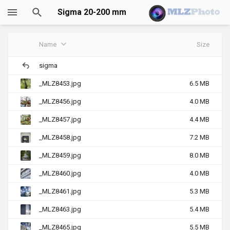
Sigma 20-200 mm
F3.5-6.3 DG
Name
Size
Contemporary
sigma
_MLZ8453.jpg
6.5 MB
(Sony)
_MLZ8456.jpg
4.0 MB
_MLZ8457.jpg
4.4 MB
_MLZ8458.jpg
7.2 MB
_MLZ8459.jpg
8.0 MB
_MLZ8460.jpg
4.0 MB
_MLZ8461.jpg
5.3 MB
_MLZ8463.jpg
5.4 MB
_MLZ8465.jpg
5.5 MB