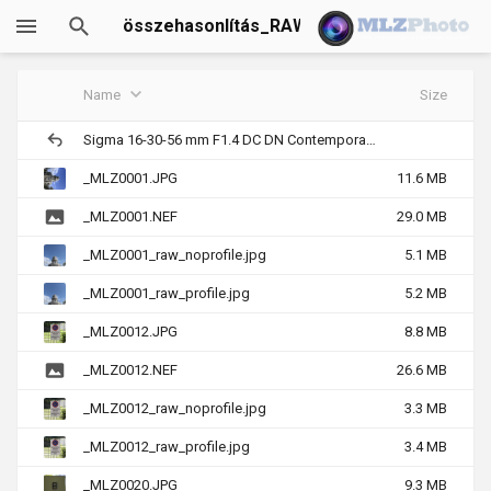
összehasonlítás_RAW-
JPEG
Name
Size
Sigma 16-30-56 mm F1.4 DC DN Contemporary (Nikon Z)
_MLZ0001.JPG
11.6 MB
_MLZ0001.NEF
29.0 MB
_MLZ0001_raw_noprofile.jpg
5.1 MB
_MLZ0001_raw_profile.jpg
5.2 MB
_MLZ0012.JPG
8.8 MB
_MLZ0012.NEF
26.6 MB
_MLZ0012_raw_noprofile.jpg
3.3 MB
_MLZ0012_raw_profile.jpg
3.4 MB
_MLZ0020.JPG
9.3 MB